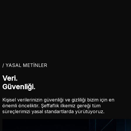
11 / REKLAM
Sosyal Medya Reklamları
12 / TASARIM
Kurumsal Dijital Kimlik
©Copyright 2004 - 2026 Dijiworks yeni nesil çözümler
KVKK Aydınlatma Metni
Çerez Politikası
Gizlilik Politikası
Instagram
X
Facebook
Youtube
Linkedin
/ YASAL METİNLER
Veri.
Güvenliği.
Kişisel verilerinizin güvenliği ve gizliliği bizim için en
önemli önceliktir. Şeffaflık ilkemiz gereği tüm
süreçlerimizi yasal standartlarda yürütüyoruz.