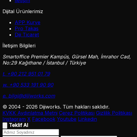
İletişim
Dijital Ürünlerimiz
APP Kurye
Pro Takas
Diji Ticaret
İletişim Bilgileri
Smartoffice Premier Kampüs, Gürsel Mah, İmrahor Cad,
No:29 Kağıthane / İstanbul / Türkiye
t. +90 212 951 01 79
w. +90 533 191 90 90
e. bilgi@dijiworks.com
© 2004 - 2026 Dijiworks. Tüm hakları saklıdır.
KVKK Aydınlatma Metni
Çerez Politikası
Gizlilik Politikası
Instagram
X
Facebook
Youtube
Linkedin
Teklif Al