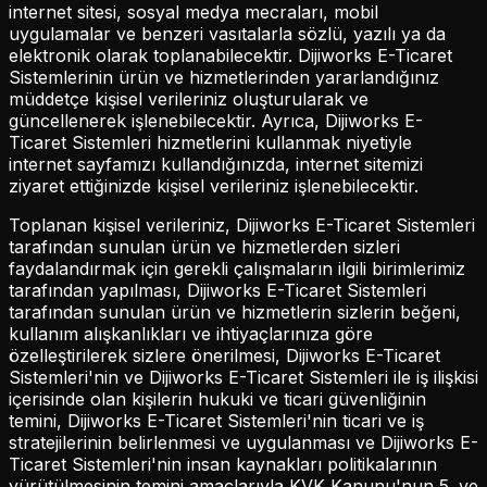
internet sitesi, sosyal medya mecraları, mobil
uygulamalar ve benzeri vasıtalarla sözlü, yazılı ya da
elektronik olarak toplanabilecektir. Dijiworks E-Ticaret
Sistemlerinin ürün ve hizmetlerinden yararlandığınız
müddetçe kişisel verileriniz oluşturularak ve
güncellenerek işlenebilecektir. Ayrıca, Dijiworks E-
Ticaret Sistemleri hizmetlerini kullanmak niyetiyle
internet sayfamızı kullandığınızda, internet sitemizi
ziyaret ettiğinizde kişisel verileriniz işlenebilecektir.
Toplanan kişisel verileriniz, Dijiworks E-Ticaret Sistemleri
tarafından sunulan ürün ve hizmetlerden sizleri
faydalandırmak için gerekli çalışmaların ilgili birimlerimiz
tarafından yapılması, Dijiworks E-Ticaret Sistemleri
tarafından sunulan ürün ve hizmetlerin sizlerin beğeni,
kullanım alışkanlıkları ve ihtiyaçlarınıza göre
özelleştirilerek sizlere önerilmesi, Dijiworks E-Ticaret
Sistemleri'nin ve Dijiworks E-Ticaret Sistemleri ile iş ilişkisi
içerisinde olan kişilerin hukuki ve ticari güvenliğinin
temini, Dijiworks E-Ticaret Sistemleri'nin ticari ve iş
stratejilerinin belirlenmesi ve uygulanması ve Dijiworks E-
Ticaret Sistemleri'nin insan kaynakları politikalarının
yürütülmesinin temini amaçlarıyla KVK Kanunu'nun 5. ve