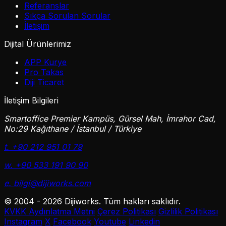
Referanslar
Sıkça Sorulan Sorular
İletişim
Dijital Ürünlerimiz
APP Kurye
Pro Takas
Diji Ticaret
İletişim Bilgileri
Smartoffice Premier Kampüs, Gürsel Mah, İmrahor Cad,
No:29 Kağıthane / İstanbul / Türkiye
t. +90 212 951 01 79
w. +90 533 191 90 90
e. bilgi@dijiworks.com
© 2004 - 2026 Dijiworks. Tüm hakları saklıdır.
KVKK Aydınlatma Metni
Çerez Politikası
Gizlilik Politikası
Instagram
X
Facebook
Youtube
Linkedin