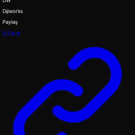
DW
Dijiworks
Paylaş
X
f
in
w