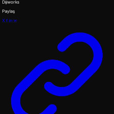
Dijiworks
Paylaş
X
f
in
w