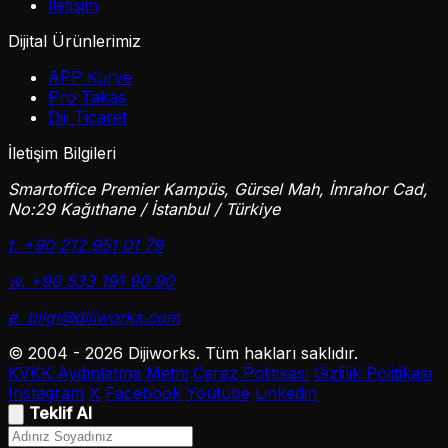
İletişim
Dijital Ürünlerimiz
APP Kurye
Pro Takas
Diji Ticaret
İletişim Bilgileri
Smartoffice Premier Kampüs, Gürsel Mah, İmrahor Cad,
No:29 Kağıthane / İstanbul / Türkiye
t. +90 212 951 01 79
w. +90 533 191 90 90
e. bilgi@dijiworks.com
© 2004 - 2026 Dijiworks. Tüm hakları saklıdır.
KVKK Aydınlatma Metni
Çerez Politikası
Gizlilik Politikası
Instagram
X
Facebook
Youtube
Linkedin
Teklif Al