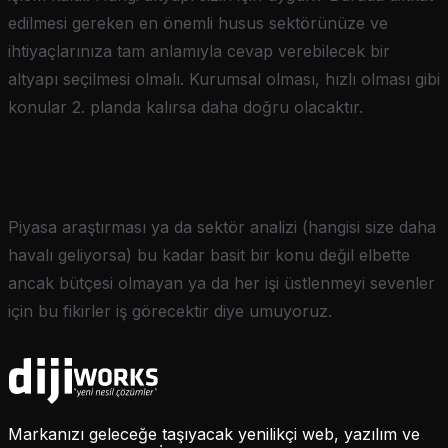
edilmesi gereken en önemli husus sektörünüze ve
ihtiyaçlarınıza tam anlamıyla cevap verebilecek bir
altyapı seçilmesi olmalı. Kurumsal olması, hızlı olması gibi
konular 2. planda kalırsa daha doğru olacaktır.
Piyasa araştırması ya da sektör analizi (hangisi size daha
havalı geliyorsa) bu kadar basit bir konu değil elbette
ancak bütçesi olmayan ya da her işi üstlenmeyi sevenler
için bu fikirler iş görecektir diye umuyoruz.
Markanızı geleceğe taşıyacak yenilikçi web, yazılım ve