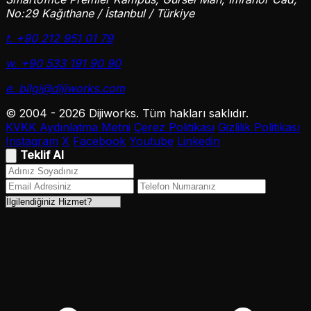
No:29 Kağıthane / İstanbul / Türkiye
t. +90 212 951 01 79
w. +90 533 191 90 90
e. bilgi@dijiworks.com
© 2004 - 2026 Dijiworks. Tüm hakları saklıdır.
KVKK Aydınlatma Metni
Çerez Politikası
Gizlilik Politikası
Instagram
X
Facebook
Youtube
Linkedin
Teklif Al