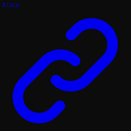
X
f
in
w